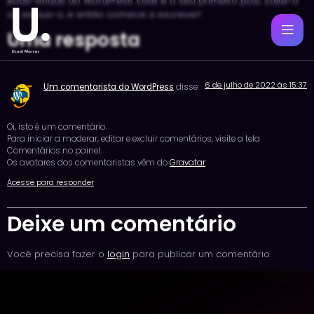
Boas-vindas ao WordPress. Esse é o seu primeiro post. Edite-o
ou exclua-o, e então comece a escrever!
Uma resposta
6 de julho de 2022 às 15:37
Um comentarista do WordPress
disse:
Oi, isto é um comentário.
Para iniciar a moderar, editar e excluir comentários, visite a tela
Comentários no painel.
Os avatares dos comentaristas vêm do
Gravatar
.
Acesse para responder
Deixe um comentário
Você precisa fazer o
login
para publicar um comentário.